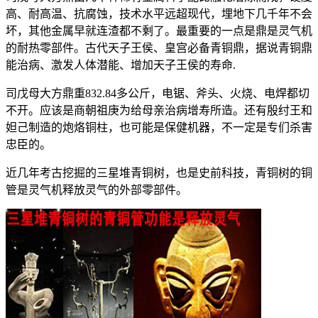
高、耐高温、抗腐蚀，技术水平远超现代，埋地下几千年不会
坏，其他金属早就连渣都不剩了。最重要的一点是鼎是灵气机
的耐热零部件。古代天子王侯、皇宫必备青铜鼎，据说青铜鼎
能治病、激发人体潜能、增加天子王侯的寿命.
司戊母大方鼎重832.84多公斤，电锯、斧头、火烧、电焊都切
不开。应该是商朝祖庚为给母亲治病增寿所造。还有殷纣王和
妲己制造的炮烙铜柱，也可能是保健机器，不一定是专们杀害
忠臣的。
近几年考古挖掘的三星堆青铜树，也是史前科技，青铜树的铜
管是灵气机释放灵气的外部零部件。