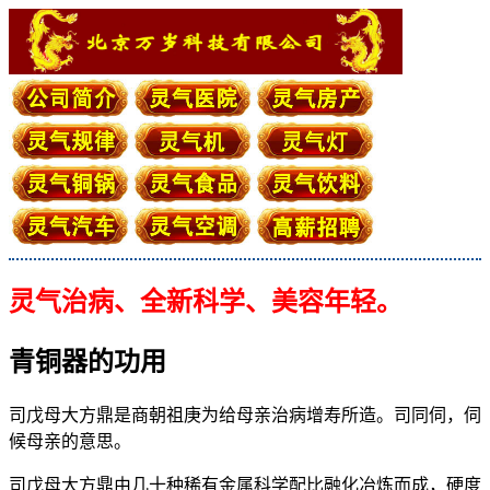
灵气治病、全新科学、美容年轻。
青铜器的功用
司戊母大方鼎是商朝祖庚为给母亲治病增寿所造。司同伺，伺
候母亲的意思。
司戊母大方鼎由几十种稀有金属科学配比融化冶炼而成，硬度