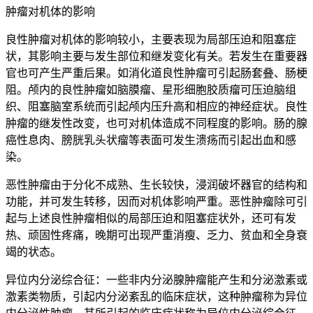
肿瘤对机体的影响
良性肿瘤对机体的影响较小，主要表现为局部压迫和阻塞症
状，其影响主要与发生部位和继发变化有关。若发生在重要器
官也可产生严重后果。如消化道良性肿瘤可引起肠套叠、肠梗
阻。颅内的良性肿瘤如脑膜瘤、星形细胞胶质瘤可压迫脑组
织、阻塞脑室系统而引起颅内压升高和相应的神经症状。良性
肿瘤的继发性改变，也可对机体造成不同程度的影响。肠的腺
癌性息肉、膀胱乳头状瘤等表面可发生溃疡而引起出血和感
染。
恶性肿瘤由于分化不成熟、生长较快，浸润破坏器官的结构和
功能，并可发生转移，因而对机体影响严重。恶性肿瘤除可引
起与上述良性肿瘤相似的局部压迫和阻塞症状外，还可有发
热、顽固性疼痛，晚期可出现严重消瘦、乏力、贫血和全身衰
竭的状态。
异位内分泌综合征：一些非内分泌腺肿瘤能产生和分泌激素或
激素类物质，引起内分泌紊乱的临床症状，这种肿瘤称为异位