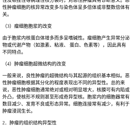
性及顿挫性等病理性核分裂时，对恶性肿瘤具有诊断意义。恶
性肿瘤细胞的核异常改变多与染色体呈多倍体或非整数倍体有
关。
（3）瘤细胞胞浆的改变
由于胞浆内核蛋白体增多而多呈嗜碱性。瘤细胞产生异常分泌
物或代谢产物（如激素、粘液、 蛋白、色素等），因此具有
不同特点。
（4）肿瘤细胞超微结构的改变
一般来说，良性肿瘤的超微结构与其起源的组织基本相似。恶
性肿瘤细胞根据其分化的程度表现出不同的异型性。总的来
说，恶性肿瘤细胞通常绝对或相对明显增大，核膜可有内陷或
外凸，使核形不规则甚至形成奇异型核。胞浆内的细胞器常有
数目减少、发育不良或形态异常。细胞连接常有减少，有利于
肿瘤浸润生长。
2．肿瘤的组织结构异型性