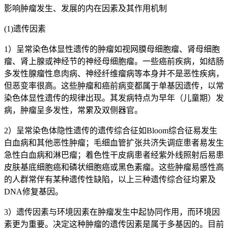
影响肿瘤发生、发展的内在因素及其作用机制
(1)遗传因素
1）呈常染色体显性遗传的肿瘤如视网膜母细胞瘤、肾母细胞
瘤、肾上腺或神经节的神经母细胞瘤。一些癌前疾病，如结肠
多发性腺瘤性息肉病、神经纤维瘤病等本身并不是恶性疾病，
但恶变率很高。这些肿瘤和癌前病变都属于单基因遗传，以常
染色体显性遗传的规律出现。其发病特点为早年（儿童期）发
病，肿瘤呈多发性，常累及双侧器官。
2）呈常染色体隐性遗传的遗传综合征如Bloom综合征易发生
白血病和其他恶性肿瘤；毛细血管扩张共济失调症患者易发生
急性白血病和淋巴瘤；着色性干皮病患者经紫外线照射后易患
皮肤基底细胞癌和磷状细胞癌或黑色素瘤。这些肿瘤易感性高
的人群常伴有某种遗传性缺陷，以上三种遗传综合征均累及
DNA修复基因。
3）遗传因素与环境因素在肿瘤发生中起协同作用，而环境因
素更为重要。决定这种肿瘤的遗传因素是属于多基因的。目前