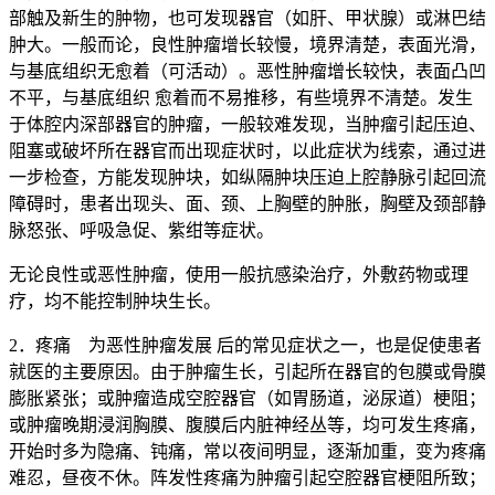
部触及新生的肿物，也可发现器官（如肝、甲状腺）或淋巴结
肿大。一般而论，良性肿瘤增长较慢，境界清楚，表面光滑，
与基底组织无愈着（可活动）。恶性肿瘤增长较快，表面凸凹
不平，与基底组织 愈着而不易推移，有些境界不清楚。发生
于体腔内深部器官的肿瘤，一般较难发现，当肿瘤引起压迫、
阻塞或破坏所在器官而出现症状时，以此症状为线索，通过进
一步检查，方能发现肿块，如纵隔肿块压迫上腔静脉引起回流
障碍时，患者出现头、面、颈、上胸壁的肿胀，胸壁及颈部静
脉怒张、呼吸急促、紫绀等症状。
无论良性或恶性肿瘤，使用一般抗感染治疗，外敷药物或理
疗，均不能控制肿块生长。
2．疼痛 为恶性肿瘤发展 后的常见症状之一，也是促使患者
就医的主要原因。由于肿瘤生长，引起所在器官的包膜或骨膜
膨胀紧张；或肿瘤造成空腔器官（如胃肠道，泌尿道）梗阻；
或肿瘤晚期浸润胸膜、腹膜后内脏神经丛等，均可发生疼痛，
开始时多为隐痛、钝痛，常以夜间明显，逐渐加重，变为疼痛
难忍，昼夜不休。阵发性疼痛为肿瘤引起空腔器官梗阻所致；