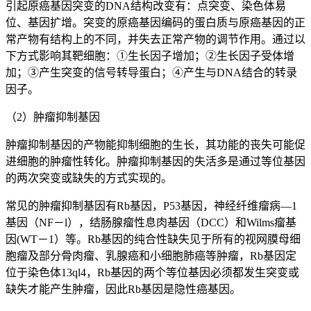
引起原癌基因突变的DNA结构改变有：点突变、染色体易
位、基因扩增。突变的原癌基因编码的蛋白质与原癌基因的正
常产物有结构上的不同，并失去正常产物的调节作用。通过以
下方式影响其靶细胞：①生长因子增加；②生长因子受体增
加；③产生突变的信号转导蛋白；④产生与DNA结合的转录
因子。
（2）肿瘤抑制基因
肿瘤抑制基因的产物能抑制细胞的生长，其功能的丧失可能促
进细胞的肿瘤性转化。肿瘤抑制基因的失活多是通过等位基因
的两次突变或缺失的方式实现的。
常见的肿瘤抑制基因有Rb基因，P53基因，神经纤维瘤病—1
基因（NF－l），结肠腺瘤性息肉基因（DCC）和Wilms瘤基
因(WT－1）等。Rb基因的纯合性缺失见于所有的视网膜母细
胞瘤及部分骨肉瘤、乳腺癌和小细胞肺癌等肿瘤，Rb基因定
位于染色体13ql4，Rb基因的两个等位基因必须都发生突变或
缺失才能产生肿瘤，因此Rb基因是隐性癌基因。