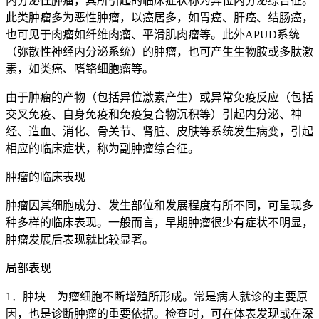
内分泌性肿瘤，其所引起的临床症状称为异位内分泌综合征。
此类肿瘤多为恶性肿瘤，以癌居多，如胃癌、肝癌、结肠癌，
也可见于肉瘤如纤维肉瘤、平滑肌肉瘤等。此外APUD系统
（弥散性神经内分泌系统）的肿瘤，也可产生生物胺或多肽激
素，如类癌、嗜铬细胞瘤等。
由于肿瘤的产物（包括异位激素产生）或异常免疫反应（包括
交叉免疫、自身免疫和免疫复合物沉积等）引起内分泌、神
经、造血、消化、骨关节、肾脏、皮肤等系统发生病变，引起
相应的临床症状，称为副肿瘤综合征。
肿瘤的临床表现
肿瘤因其细胞成分、发生部位和发展程度有所不同，可呈现多
种多样的临床表现。一般而言，早期肿瘤很少有症状不明显，
肿瘤发展后表现就比较显著。
局部表现
1．肿块 为瘤细胞不断增殖所形成。常是病人就诊的主要原
因，也是诊断肿瘤的重要依据。检查时，可在体表发现或在深