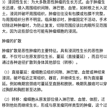
3）浸润性生长：为大多数恶性肿瘤的生长方式。由于肿瘤生
长迅速，侵入周围组织间隙、淋巴管、血管，如树根之长入泥
土，浸润并破坏周围组织，肿瘤往往没有包膜或包膜不完整，
与周围组织分界不明显。临床触诊时，肿瘤固定不活动，手术
切除这种肿瘤时，为防止复发，切除范围应该比肉眼所见范围
大，因为这些部位也可能有肿瘤细胞的浸润。
肿瘤的扩散
肿瘤扩散是恶性肿瘤的主要特征。具有浸润性生长的恶性肿
瘤，不仅可以在原发部位生长、蔓延（直接蔓延），而且可以
通过各种途径扩散到身体其他部位（转移）。
（1）直接蔓延：瘤细胞沿组织间隙、淋巴管、血管或神经束
浸润，破坏临近正常组织、器官，并继续生长，称为直接蔓
延。例如晚期宫颈癌可蔓延至直肠和膀胱，晚期乳腺癌可以穿
过胸肌和胸腔甚至达肺。
（2）转移：瘤细胞从原发部位侵入淋巴管、血管、体腔，迁
移到他处而继续生长，形成与原发瘤同样类型的肿瘤，这个过