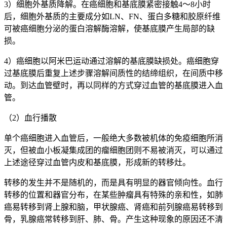
3）细胞外基质降解。在癌细胞和基底膜紧密接触4～8小时
后，细胞外基质的主要成分如LN、FN、蛋白多糖和胶原纤维
可被癌细胞分泌的蛋白溶解酶溶解，使基底膜产生局部的缺
损。
4）癌细胞以阿米巴运动通过溶解的基底膜缺损处。癌细胞穿
过基底膜后重复上述步骤溶解间质性的结缔组织，在间质中移
动。到达血管壁时，再以同样的方式穿过血管的基底膜进入血
管。
（2）血行播散
单个癌细胞进入血管后，一般绝大多数被机体的免疫细胞所消
灭，但被血小板凝集成团的瘤细胞团则不易被消灭，可以通过
上述途径穿过血管内皮和基底膜，形成新的转移灶。
转移的发生并不是随机的，而是具有明显的器官倾向性。血行
转移的位置和器官分布，在某些肿瘤具有特殊的亲和性，如肺
癌易转移到肾上腺和脑，甲状腺癌、肾癌和前列腺癌易转移到
骨，乳腺癌常转移到肝、肺、骨。产生这种现象的原因还不清