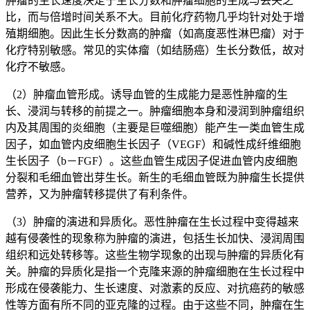
肿瘤的生长速度决定于生长分数和肿瘤细胞的生成与丢失之
比，而与倍增时间关系不大。目前化疗药物几乎均针对处于增
殖期细胞。因此生长分数高的肿瘤（如高度恶性淋巴瘤）对于
化疗特别敏感。常见的实体瘤（如结肠癌）生长分数低，故对
化疗不敏感。
（2）肿瘤血管形成。诱导血管的生成能力是恶性肿瘤的生
长、浸润与转移的前提之一。肿瘤细胞本身和浸润到肿瘤组织
内及其周围的炎细胞（主要是巨噬细胞）能产生一类血管生成
因子，如血管内皮细胞生长因子（VEGF）和碱性成纤维细胞
生长因子（b－FGF）。这些血管生成因子促进血管内皮细胞
分裂和毛细血管出芽生长。新生的毛细血管既为肿瘤生长提供
营养，又为肿瘤转移提供了有利条件。
（3）肿瘤的演进和异质化。恶性肿瘤在生长过程中变得越来
越有侵袭性的现象称为肿瘤的演进，包括生长加快、浸润周围
组织和远处转移等。这些生物学现象的出现与肿瘤的异质化有
关。肿瘤的异质化是指一个克隆来源的肿瘤细胞在生长过程中
形成在侵袭能力、生长速度、对激素的反应、对抗癌药的敏感
性等方面有所不同的亚克隆的过程。由于这些不同，肿瘤在生