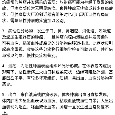
灼痛常为肿瘤并发感染的表现；放射痛可能为神经干受累的缘
故，但疼痛部位常无明显触痛。良性肿瘤无疼痛或较少疼痛症
状，但肿瘤增大压迫邻近器官组织时也可出现压迫性疼痛症
状，需与恶性肿瘤的疼痛加以区别。
3．病理性分泌物 发生于口、鼻、鼻咽腔、消化道、呼吸道
及泌尿生殖器官的肿瘤，一旦肿瘤向腔内溃破或并发感染时，
可有血性，粘液血性或腐臭的分泌物由腔道排出。此症状应引
起高度重视，收集这些分泌物行细胞学检查可助诊断，并可借
与常见的急、慢性炎症相鉴别。
4．溃疡 为恶性肿瘤表面组织坏死所形成。在体表或内窥镜
观察下，恶性溃疡呈火山口状或菜花状，边缘可隆起外翻，基
底凹凸不平，有较多坏死组织，质韧，易出血，血性分泌物有
恶臭。
5．出血 来自溃疡或肿瘤破裂。体表肿瘤出血可直接发现，
体内肿瘤少量出血表现为血痰、粘液血便或血性白带；大量出
血表现为呕血、咯血或便血等。肿瘤一旦发生出血常反复不
止。