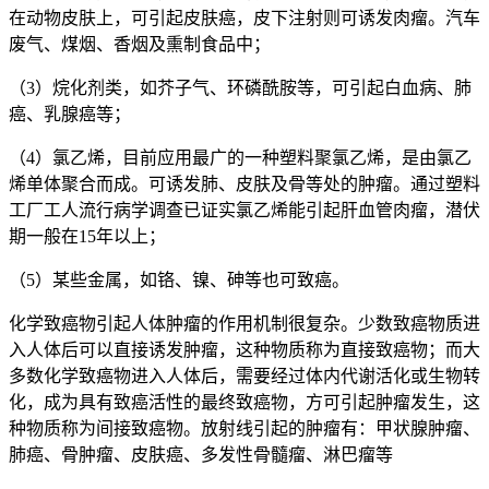
在动物皮肤上，可引起皮肤癌，皮下注射则可诱发肉瘤。汽车
废气、煤烟、香烟及熏制食品中；
（3）烷化剂类，如芥子气、环磷酰胺等，可引起白血病、肺
癌、乳腺癌等；
（4）氯乙烯，目前应用最广的一种塑料聚氯乙烯，是由氯乙
烯单体聚合而成。可诱发肺、皮肤及骨等处的肿瘤。通过塑料
工厂工人流行病学调查已证实氯乙烯能引起肝血管肉瘤，潜伏
期一般在15年以上；
（5）某些金属，如铬、镍、砷等也可致癌。
化学致癌物引起人体肿瘤的作用机制很复杂。少数致癌物质进
入人体后可以直接诱发肿瘤，这种物质称为直接致癌物；而大
多数化学致癌物进入人体后，需要经过体内代谢活化或生物转
化，成为具有致癌活性的最终致癌物，方可引起肿瘤发生，这
种物质称为间接致癌物。放射线引起的肿瘤有：甲状腺肿瘤、
肺癌、骨肿瘤、皮肤癌、多发性骨髓瘤、淋巴瘤等