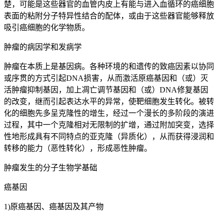
楚，可能是这些器官的血管内皮上有能与进入血循环的癌细胞
表面的粘附分子特异性结合的配体，或由于这些器官能够释放
吸引癌细胞的化学物质。
肿瘤的病因学和发病学
肿瘤在本质上是基因病。各种环境的和遗传的致癌因素以协同
或序贯的方式引起DNA损害，从而激活原癌基因和（或）灭
活肿瘤抑制基因，加上凋亡调节基因和（或）DNA修复基因
的改变，继而引起表达水平的异常，使靶细胞发生转化。被转
化的细胞先多呈克隆性的增生，经过一个漫长的多阶段的演进
过程，其中一个克隆相对无限制的扩增，通过附加突变，选择
性地形成具有不同特点的亚克隆（异质化），从而获得浸润和
转移的能力（恶性转化），形成恶性肿瘤。
肿瘤发生的分子生物学基础
癌基因
1)原癌基因、癌基因及其产物