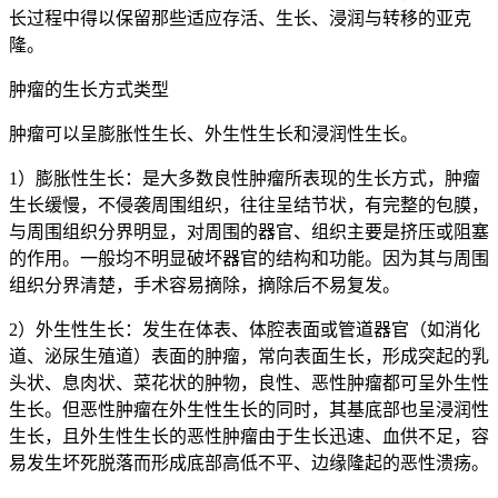
长过程中得以保留那些适应存活、生长、浸润与转移的亚克
隆。
肿瘤的生长方式类型
肿瘤可以呈膨胀性生长、外生性生长和浸润性生长。
1）膨胀性生长：是大多数良性肿瘤所表现的生长方式，肿瘤
生长缓慢，不侵袭周围组织，往往呈结节状，有完整的包膜，
与周围组织分界明显，对周围的器官、组织主要是挤压或阻塞
的作用。一般均不明显破坏器官的结构和功能。因为其与周围
组织分界清楚，手术容易摘除，摘除后不易复发。
2）外生性生长：发生在体表、体腔表面或管道器官（如消化
道、泌尿生殖道）表面的肿瘤，常向表面生长，形成突起的乳
头状、息肉状、菜花状的肿物，良性、恶性肿瘤都可呈外生性
生长。但恶性肿瘤在外生性生长的同时，其基底部也呈浸润性
生长，且外生性生长的恶性肿瘤由于生长迅速、血供不足，容
易发生坏死脱落而形成底部高低不平、边缘隆起的恶性溃疡。