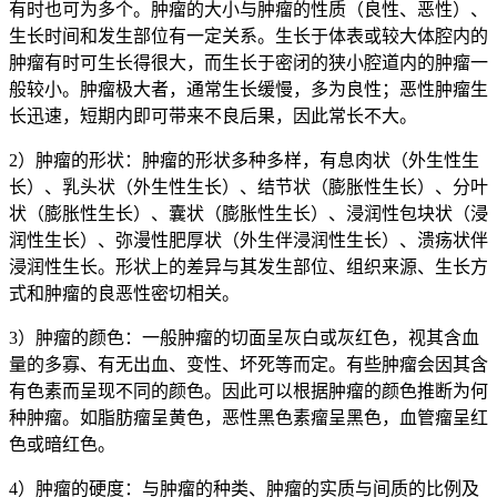
有时也可为多个。肿瘤的大小与肿瘤的性质（良性、恶性）、
生长时间和发生部位有一定关系。生长于体表或较大体腔内的
肿瘤有时可生长得很大，而生长于密闭的狭小腔道内的肿瘤一
般较小。肿瘤极大者，通常生长缓慢，多为良性；恶性肿瘤生
长迅速，短期内即可带来不良后果，因此常长不大。
2）肿瘤的形状：肿瘤的形状多种多样，有息肉状（外生性生
长）、乳头状（外生性生长）、结节状（膨胀性生长）、分叶
状（膨胀性生长）、囊状（膨胀性生长）、浸润性包块状（浸
润性生长）、弥漫性肥厚状（外生伴浸润性生长）、溃疡状伴
浸润性生长。形状上的差异与其发生部位、组织来源、生长方
式和肿瘤的良恶性密切相关。
3）肿瘤的颜色：一般肿瘤的切面呈灰白或灰红色，视其含血
量的多寡、有无出血、变性、坏死等而定。有些肿瘤会因其含
有色素而呈现不同的颜色。因此可以根据肿瘤的颜色推断为何
种肿瘤。如脂肪瘤呈黄色，恶性黑色素瘤呈黑色，血管瘤呈红
色或暗红色。
4）肿瘤的硬度：与肿瘤的种类、肿瘤的实质与间质的比例及