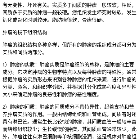
有无变性、坏死有关。实质多于间质的肿瘤一般较软；相反，
间质多于实质的肿瘤一般较硬。瘤组织发生坏死时较软，发生
钙化或骨化时则较硬。脂肪瘤很软，骨瘤很硬。
肿瘤的镜下组织结构
肿瘤的组织结构多种多样，但所有的肿瘤的组织成分都可分为
实质和间质两部分。
1）肿瘤的实质：肿瘤实质是肿瘤细胞的总称，是肿瘤的主要
成分。它决定肿瘤的生物学特点以及每种肿瘤的特殊性。通常
根据肿瘤的实质形态来识别各种肿瘤的组织来源，进行肿瘤的
分类、命名、和组织学诊断，并根据其分化成熟程度和异型性
大小来确定肿瘤的良恶性和肿瘤的恶性程度。
2）肿瘤的间质：肿瘤的间质成分不具特异性，起着支持和营
养肿瘤实质的作用。一般由结缔组织和血管组成，间质有时还
具有淋巴管。通常生长比较快的肿瘤，其间质血管一般较丰富
而结缔组织较少；生长缓慢的肿瘤，其间质血管通常较少。此
外，肿瘤往往有淋巴细胞等单核细胞浸润，这是机体对肿瘤组