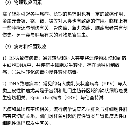
（2）物理致癌因素
离子辐射引起各种癌症。长期的热辐射也有一定的致癌作用，
金属元素镍、铬、镉、铍等对人类也有致癌的作用。临床上有
一些肿瘤还与创伤有关，骨肉瘤、睾丸肉瘤、脑瘤患者常有创
伤史。另一类与肿瘤有关的异物是寄生虫。
（3）病毒和细菌致癌
1）RNA致瘤病毒：通过转导和插入突变将遗传物质整和到宿
主细胞DNA中，并使宿主细胞发生转化，存在两种机制致
癌：①急性转化病毒②慢性转化病毒。
2）DNA致瘤病毒：常见的有人类乳头状瘤病毒（HPV）与人
类上皮性肿瘤尤其是子宫颈和肛门生殖器区域的鳞状细胞癌发
生密切相关。Epstein barr病毒（EBV）与伯基特淋
巴瘤和鼻咽癌密切相关。流行病学调查乙型肝炎与肝细胞性肝
癌有密切的关系。幽门螺杆菌引起的慢性胃炎与胃低度恶性B
细胞性淋巴瘤发生有关。