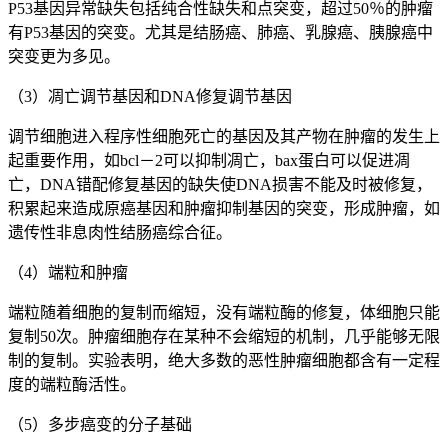
P53基因异常缺失包括纯合性缺失和点突变，超过50％的肿瘤
有P53基因的突变。尤其是结肠癌、肺癌、乳腺癌、胰腺癌中
突变更为多见。
（3）凋亡调节基因和DNA修复调节基因
调节细胞进入程序性细胞死亡的基因及其产物在肿瘤的发生上
起重要作用，如bcl－2可以抑制凋亡，bax蛋白可以促进凋
亡，DNA错配修复基因的缺失使DNA损害不能及时被修复，
积累起来造成原癌基因和肿瘤抑制基因的突变，形成肿瘤，如
遗传性非息肉性结肠癌综合征。
（4）端粒和肿瘤
端粒随着细胞的复制而缩短，没有端粒酶的修复，体细胞只能
复制50次。肿瘤细胞存在某种不会缩短的机制，几乎能够无限
制的复制。实验表明，绝大多数的恶性肿瘤细胞都含有一定程
度的端粒酶活性。
（5）多步癌变的分子基础