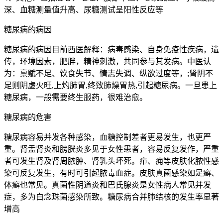
深、血糖测量值升高、尿糖测试呈阳性反应等
糖尿病的病因
糖尿病的病因目前西医解释：病毒感染、自身免疫性疾病，遗
传，环境因素，肥胖，精神刺激，共同参与其发病。中医认
为：禀赋不足、饮食失节、情志失调、纵欲过度等，;肾阴不
足则阴虚火旺,上灼肺胃,终致肺燥胃热,引起糖尿病。一旦患上
糖尿病，一般需要终生服药，很难治愈。
糖尿病的危害
糖尿病容易并发各种感染，血糖控制差者更易发生，也更严
重。肾盂肾炎和膀胱炎多见于女性患者，容易反复发作，严重
者可发生肾及肾周脓肿、肾乳头坏死。疖、痈等皮肤化脓性感
染可反复发生，有时可引起脓毒血症。皮肤真菌感染如足癣、
体癣也常见。真菌性阴道炎和巴氏腺炎是女性病人常见并发
症，多为白念珠菌感染所致。糖尿病合并肺结核的发生率显著
增高