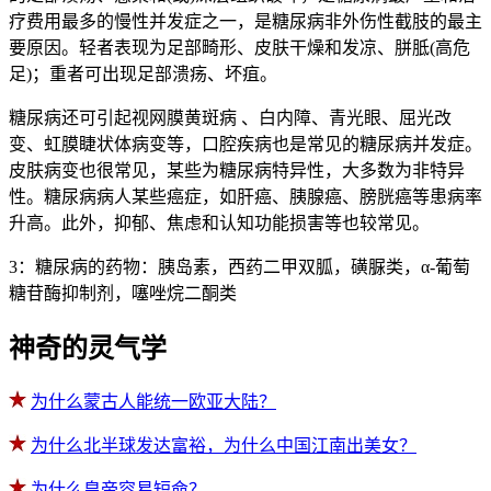
疗费用最多的慢性并发症之一，是糖尿病非外伤性截肢的最主
要原因。轻者表现为足部畸形、皮肤干燥和发凉、胼胝(高危
足)；重者可出现足部溃疡、坏疽。
糖尿病还可引起视网膜黄斑病 、白内障、青光眼、屈光改
变、虹膜睫状体病变等，口腔疾病也是常见的糖尿病并发症。
皮肤病变也很常见，某些为糖尿病特异性，大多数为非特异
性。糖尿病病人某些癌症，如肝癌、胰腺癌、膀胱癌等患病率
升高。此外，抑郁、焦虑和认知功能损害等也较常见。
3：糖尿病的药物：胰岛素，西药二甲双胍，磺脲类，α-葡萄
糖苷酶抑制剂，噻唑烷二酮类
神奇的灵气学
为什么蒙古人能统一欧亚大陆？
为什么北半球发达富裕，为什么中国江南出美女？
为什么皇帝容易短命？