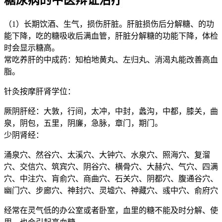
（1）长期饮酒、生气，损伤肝脏。肝脏损伤后分解糖、的功
能下降，吃的糖吸收后满血管，肝脏分解糖的功能下降，体检
时会显示糖高。
常吃养肝的中成药：知柏地黄丸、左归丸、消渴丸能改善高血
脂。
针灸按摩肝肾学位：
厥阴肝经：大敦，行间，太冲，中封，蠡沟，中都，膝关，曲
泉，阴包，五里，阴廉，急脉，章门，期门。
少阴肾经：
涌泉穴、然谷穴、太溪穴、大钟穴、水泉穴、照海穴、复溜
穴、交信穴、筑宾穴、阴谷穴、横骨穴、大赫穴、气穴、四满
穴、中注穴、肓俞穴、商曲穴、石关穴、阴都穴、腹通谷穴、
幽门穴、步廊穴、神封穴、灵墟穴、神藏穴、彧中穴、俞府穴
经常在灵气低的办公室或者卧室，血里的糖不能及时分解、使