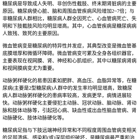
糖尿病是导致成人失明、非创伤性截肢、终末期肾脏病的主要
原因。糖尿病使心脏、脑和周围血管疾病风险增加2~7倍；与
非糖尿病人群相比，糖尿病人群全因死亡、心血管病死亡、失
明和下肢截肢风险均明显增高。其中，心血管疾病是糖尿病病
人致残、致死的主要原因。
微血管病变是糖尿病的特异性并发症，其典型改变是微血管基
底膜增厚和微循环障碍。微血管病变可累及全身各组织器官，
主要表现在视网膜、肾、神经和心肌组织，其中以糖尿病肾病
和视网膜病变尤为重要。
动脉粥样硬化的易患因素如肥胖、高血压、血脂异常等，在糖
尿病(主要是2型糖尿病)人群中的发生率均明显增高，致糖尿
病人群动脉粥样硬化的患病率较高，发病更早，病情进展较
快。动脉粥样硬化主要侵犯主动脉、冠状动脉、脑动脉、肾动
脉和肢体动脉等，引起冠心病、缺血性或出血性脑血管病、肾
动脉硬化、肢体动脉硬化等。
糖尿病足指与下肢远端神经异常和不同程度周围血管病变相关
的足部溃疡、感染和(或)深层组织破坏，是糖尿病最严重和治