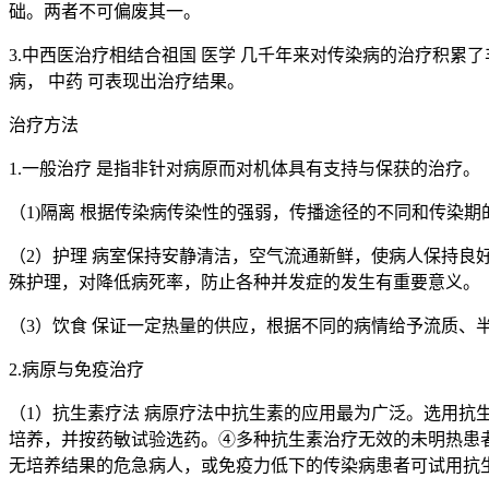
础。两者不可偏废其一。
3.中西医治疗相结合祖国 医学 几千年来对传染病的治疗积
病， 中药 可表现出治疗结果。
治疗方法
1.一般治疗 是指非针对病原而对机体具有支持与保获的治疗。
（1)隔离 根据传染病传染性的强弱，传播途径的不同和传染
（2）护理 病室保持安静清洁，空气流通新鲜，使病人保持良
殊护理，对降低病死率，防止各种并发症的发生有重要意义。
（3）饮食 保证一定热量的供应，根据不同的病情给予流质、
2.病原与免疫治疗
（1）抗生素疗法 病原疗法中抗生素的应用最为广泛。选用
培养，并按药敏试验选药。④多种抗生素治疗无效的未明热患
无培养结果的危急病人，或免疫力低下的传染病患者可试用抗