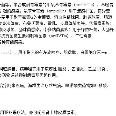
半合成耐青霉素的甲氧苯青霉素（methicillin）、苯唑青
G的金葡萄引起的感染。氨苄青霉素（ampicillin）用于流感杆菌，奇异变
族：主要用于耐青霉素G的金葡萄、溶血性链球菌、肺炎球菌，肠道
立克次体病，布鲁氏菌病，霍乱、支原体肺炎等。⑤氯霉素族：
肺炎球菌、肠球菌感染。⑦多粘菌素族：用于绿脓杆菌，大肠杆
⑨抗真菌抗生素和制霉菌素（nysTATin）、二性霉素
）用于各种真菌感染。
odulator），用于临床的有左旋咪唑，胎盘肽，白细胞介素－α
糖腺苷、病毒唑等用于疱疹性 脑炎 、乙脑炎、乙型 肝炎 、
类药物通过抑制病毒基因起作用。
灵治疗阿米巴病，海群生治疗丝虫病。喹诺酮类药物如吡哌酸、
可用亚冬眠疗法，亦可间断肾上腺皮质激素。