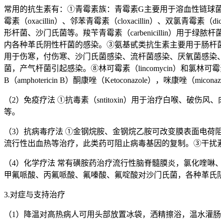
常用的抗生素有：①青霉素族：青霉素G主要用于溶血性链球菌、肠
霉素（oxacillin）、邻苯青霉素（cloxacillin）、双氯青霉素
形杆菌、沙门氏菌等。羧苄青霉素（carbenicillin）
内各种革氏阴性杆菌的感染。③氨基甙类抗生素主要用于肠杆
用于伤寒，付伤寒、沙门氏菌感染、流杆菌感染、厌氧菌感染
菌，产气杆菌引起感染。⑧林可霉素（lincomycin）和氯林可
B（amphotericin B）酮康唑（Ketoconazole），咪康唑（mic
（2）免疫疗法 ①抗毒素（sntitoxin）用于治疗白喉、破伤风
等。
（3）抗病毒疗法 ①金钢烷胺、金钢烷乙胺可改变膜表面电荷阻
流行性出血热等治疗，此类药可阻止病毒基因的复制。③干扰
（4）化学疗法 常有磺胺药治疗流行性脑脊髓膜炎，氯化喹啉
甲氟哌酸、丙氟哌酸、氟嗪酸、氟啶酸对沙门氏菌，各种革氏
3.对症与支持治疗
（1）降温对高热病人可用头部放置冰袋，洒精擦浴，温水灌