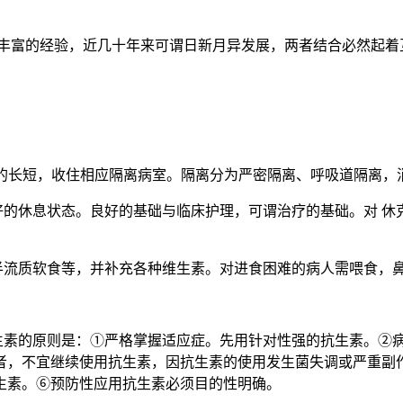
累了丰富的经验，近几十年来可谓日新月异发展，两者结合必然起
期的长短，收住相应隔离病室。隔离分为严密隔离、呼吸道隔离
好的休息状态。良好的基础与临床护理，可谓治疗的基础。对 休克
半流质软食等，并补充各种维生素。对进食困难的病人需喂食，
抗生素的原则是：①严格掌握适应症。先用针对性强的抗生素。②
者，不宜继续使用抗生素，因抗生素的使用发生菌失调或严重副
生素。⑥预防性应用抗生素必须目的性明确。