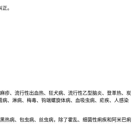
纠正。
、麻疹、流行性出血热、狂犬病、流行性乙型脑炎、登革热、炭
菌病、淋病、梅毒、钩端螺旋体病、血吸虫病、疟疾、人感染
、黑热病、包虫病、丝虫病，除了霍乱、细菌性痢疾和阿米巴痢