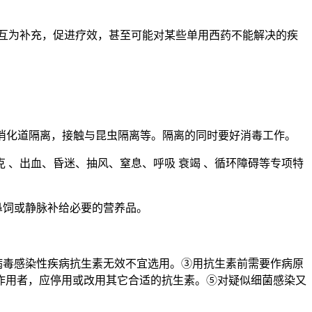
着互为补充，促进疗效，甚至可能对某些单用西药不能解决的疾
，消化道隔离，接触与昆虫隔离等。隔离的同时要好消毒工作。
 、出血、昏迷、抽风、窒息、呼吸 衰竭 、循环障碍等专项特
鼻饲或静脉补给必要的营养品。
病毒感染性疾病抗生素无效不宜选用。③用抗生素前需要作病原
作用者，应停用或改用其它合适的抗生素。⑤对疑似细菌感染又