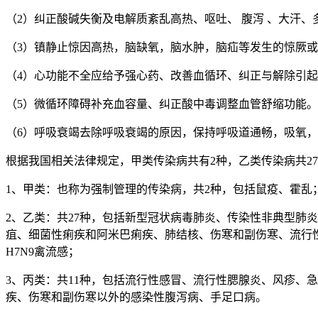
（2）纠正酸碱失衡及电解质紊乱高热、呕吐、 腹泻 、大汗
（3）镇静止惊因高热，脑缺氧，脑水肿，脑疝等发生的惊厥
（4）心功能不全应给予强心药、改善血循环、纠正与解除引
（5）微循环障碍补充血容量、纠正酸中毒调整血管舒缩功能。
（6）呼吸衰竭去除呼吸衰竭的原因，保持呼吸道通畅，吸氧
根据我国相关法律规定，甲类传染病共有2种，乙类传染病共27
1、甲类：也称为强制管理的传染病，共2种，包括鼠疫、霍乱
2、乙类：共27种，包括新型冠状病毒肺炎、传染性非典型肺
疽、细菌性痢疾和阿米巴痢疾、肺结核、伤寒和副伤寒、流行
H7N9禽流感；
3、丙类：共11种，包括流行性感冒、流行性腮腺炎、风疹、
疾、伤寒和副伤寒以外的感染性腹泻病、手足口病。