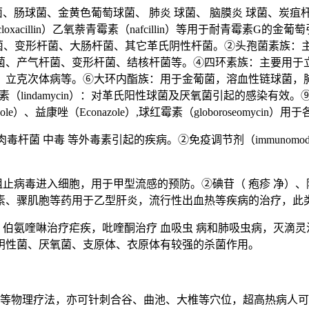
球菌、金黄色葡萄球菌、 肺炎 球菌、 脑膜炎 球菌、炭疽杆菌等。
（dicloxacillin）乙氧萘青霉素（nafcillin）等用于耐青霉素
用于绿脓杆菌、变形杆菌、大肠杆菌、其它革氏阴性杆菌。②头孢菌素
菌、产气杆菌、变形杆菌、结核杆菌等。④四环素族：主要用于
、立克次体病等。⑥大环内酯族：用于金葡菌，溶血性链球菌，
霉素（lindamycin）：对革氏阳性球菌及厌氧菌引起的感染有效。
onazole）、益康唑（Econazole）,球红霉素（globoroseomycin
、肉毒杆菌 中毒 等外毒素引起的疾病。②免疫调节剂（immunom
止病毒进入细胞，用于甲型流感的预防。②碘苷（ 疱疹 净）、阿
素、骤肌胞等药用于乙型肝炎，流行性出血热等疾病的治疗，此
、伯氨喹啉治疗疟疾，吡喹酮治疗 血吸虫 病和肺吸虫病，灭滴
阴性菌、厌氧菌、支原体、衣原体有较强的杀菌作用。
肠等物理疗法，亦可针刺合谷、曲池、大椎等穴位，超高热病人