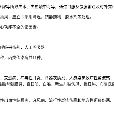
、多尿等所致失水、失盐酸中毒等，通过口服及静脉输注及时补充
或抽风，应立即采用降温，镇静药物，脱水剂等处理。
起心功能不全的诸因素。
，呼吸兴奋药，人工呼吸器。
种，丙类传染病共11种。
；
炎、艾滋病、病毒性肝炎、脊髓灰质炎、人感染高致病性禽流感
性脑脊髓膜炎、百日咳、白喉、新生儿破伤风、猩红热、布鲁氏
急性出血性结膜炎、麻风病、流行性斑疹伤寒和地方性斑疹伤寒